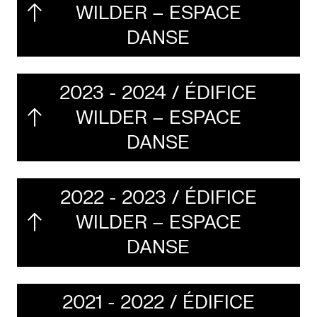
WILDER – ESPACE
Ressources
DANSE
À
2023 - 2024 / ÉDIFICE
propos
WILDER – ESPACE
Le
DANSE
Wilder
/
Location
2022 - 2023 / ÉDIFICE
de
WILDER – ESPACE
salles
DANSE
Contactez-
nous
2021 - 2022 / ÉDIFICE