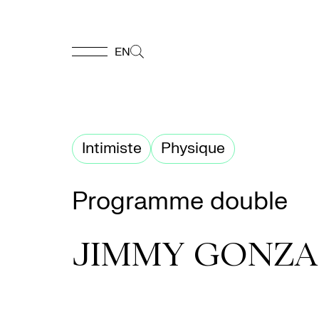
EN
EN
Accueil
Intimiste
Physique
Appuyez-
Programme double
nous
JIMMY GONZAL
Programmation