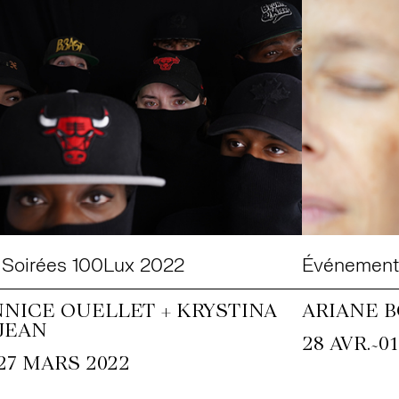
 Soirées 100Lux 2022
Événement
NNICE OUELLET + KRYSTINA
ARIANE 
JEAN
~
28 AVR.
0
27 MARS 2022