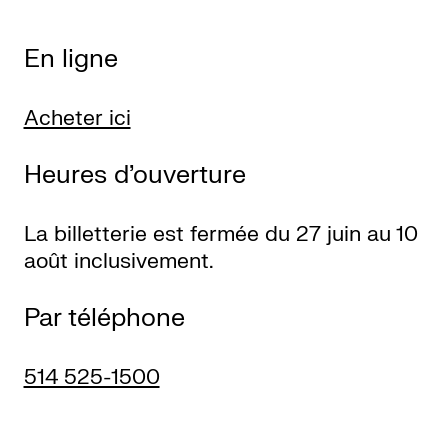
Ressources
En ligne
À
Acheter ici
propos
Heures d’ouverture
Le
Wilder
La billetterie est fermée du 27 juin au 10
/
août inclusivement.
Location
de
Par téléphone
salles
514 525-1500
Contactez-
nous