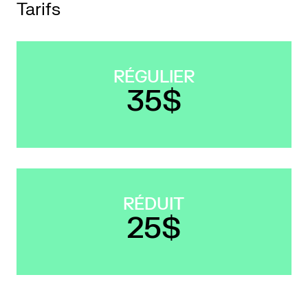
Tarifs
LETTERIE
RÉGULIER
OLETTRE
35$
UTENEZ
RÉDUIT
25$