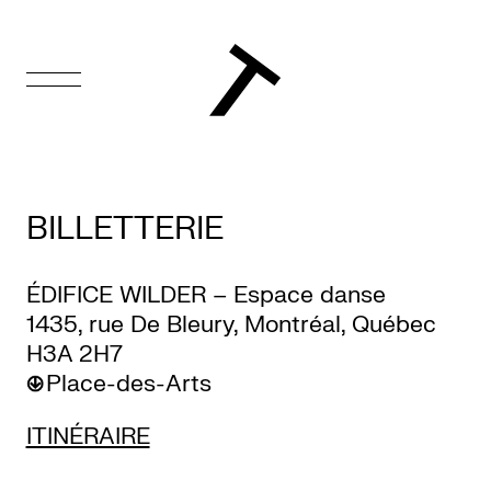
EN
Accueil
BILLETTERIE
Appuyez-
nous
ÉDIFICE WILDER – Espace danse
1435, rue De Bleury, Montréal, Québec
Programmation
H3A 2H7
Place-des-Arts
Billetterie
ITINÉRAIRE
Médiation
culturelle