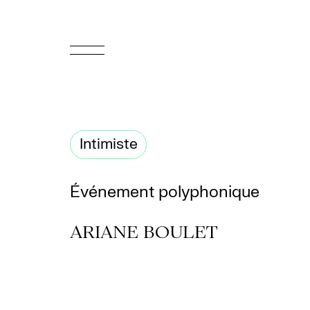
EN
Accueil
Intimiste
Appuyez-
nous
Événement polyphonique
Programmation
ARIANE BOULET
Billetterie
Médiation
culturelle