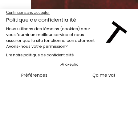
Cabaret Tangente
LA GRANDE MESSE
~
15
18 JUIN 2022