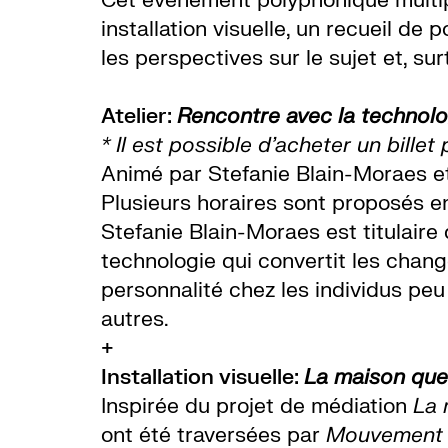
Cet événement polyphonique multipli
installation visuelle, un recueil d
les perspectives sur le sujet et, s
Atelier:
Rencontre avec la technolo
* Il est possible d’acheter un bille
Animé par Stefanie Blain-Moraes et 
Plusieurs horaires sont proposés en
Stefanie
Blain-Moraes est titulaire 
technologie qui convertit les chan
personnalité chez les individus pe
autres.
+
Installation visuelle:
La maison que 
Inspirée du projet de médiation
La 
ont été traversées par
Mouvement 