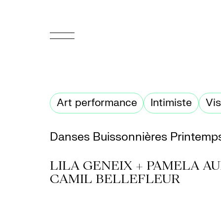
EN
Accueil
Art performance
Intimiste
Vis
Appuyez-
nous
Danses Buissonnières Printemp
Programmation
LILA GENEIX + PAMELA A
Billetterie
CAMIL BELLEFLEUR
Médiation
culturelle