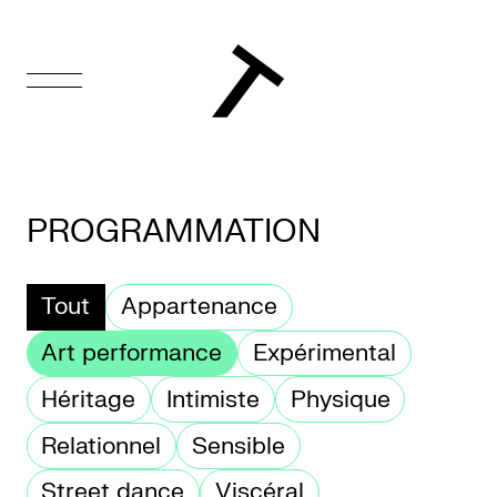
EN
Accueil
PROGRAMMATION
Appuyez-
nous
Tout
Appartenance
Programmation
Art performance
Expérimental
Héritage
Intimiste
Physique
Billetterie
Relationnel
Sensible
Médiation
culturelle
Street dance
Viscéral