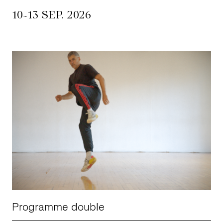
~
10
13 SEP. 2026
LETTERIE
OLETTRE
UTENEZ
Programme double