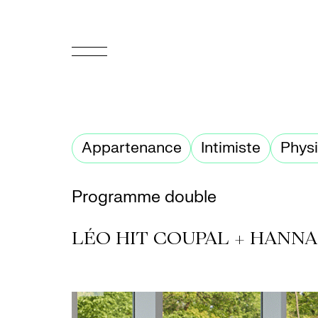
EN
Accueil
Appartenance
Intimiste
Phys
Appuyez-
nous
Programme double
Programmation
LÉO HIT COUPAL + HANNA
Billetterie
Médiation
culturelle