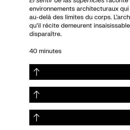
El sentir
de las superficies
raconte 
environnements architecturaux qui a
au-delà des limites du corps. L’arch
qu’il récite demeurent insaisissabl
disparaître.
40 minutes