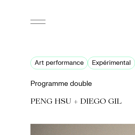
EN
Accueil
Art performance
Expérimental
Appuyez-
nous
Programme double
Programmation
PENG HSU + DIEGO GIL
Billetterie
Médiation
culturelle