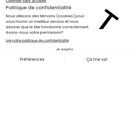
Programme double
PIECE OF MIND COLLECTIVE 
~
28 NOV.
01 DÉC. 2026