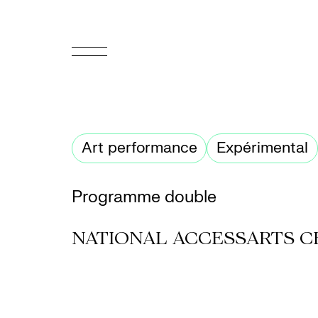
EN
Accueil
Art performance
Expérimental
Appuyez-
nous
Programme double
Programmation
NATIONAL ACCESSARTS C
Billetterie
Médiation
culturelle