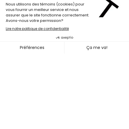
LABdiff 3
ALEXANDRA TEMPLIER & SARA
~
04
06 MAI 2024