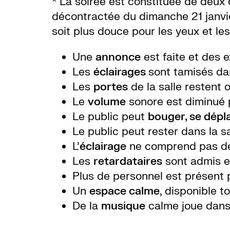
* La soirée est constituée de deux
décontractée du dimanche 21 janvier
soit plus douce pour les yeux et les
Une
annonce
est faite et des 
Les
éclairages
sont tamisés dan
Les
portes
de la salle restent 
Le
volume
sonore est diminué 
Le public peut
bouger, se dépl
Le public peut rester dans la sa
L’
éclairage
ne comprend pas de
Les
retardataires
sont admis e
Plus de personnel est présent 
Un
espace calme
, disponible t
De la
musique
calme joue dans 