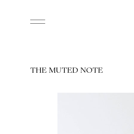
EN
Accueil
Appuyez-
THE MUTED NOTE
nous
Programmation
Billetterie
Médiation
culturelle