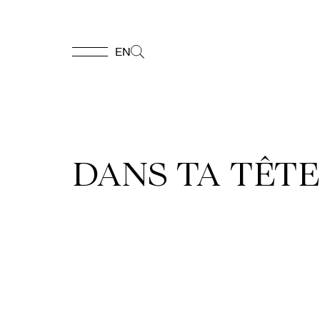
EN
EN
Accueil
DANS TA TÊTE 
Appuyez-
nous
Programmation