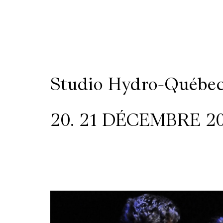
/
Location
de
Studio Hydro-Québe
salles
20. 21 DÉCEMBRE 201
Contactez-
nous