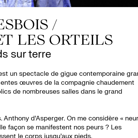
SBOIS /
T LES ORTEILS
s sur terre
st un spectacle de gigue contemporaine gra
récentes œuvres de la compagnie chaudement
publics de nombreuses salles dans le grand
s. Anthony d’Asperger. On me considère « neu
lle façon se manifestent nos peurs ? Les
ssent le corps jusqu’aux pieds.