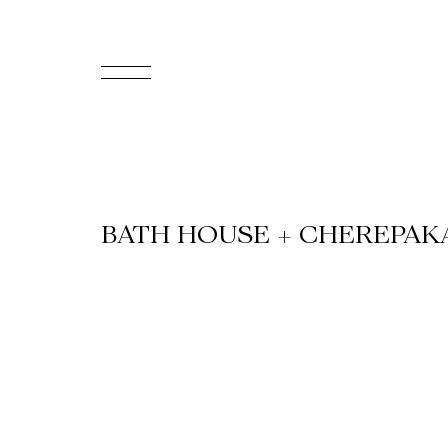
EN
Accueil
Appuyez-
BATH HOUSE + CHEREPAK
nous
Programmation
Billetterie
Médiation
culturelle