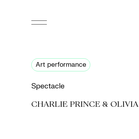
EN
Accueil
Art performance
Appuyez-
nous
Spectacle
Programmation
CHARLIE PRINCE & OLIVIA
Billetterie
Médiation
culturelle