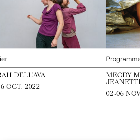
ier
Programme
RAH DELL’AVA
MECDY M
JEANETT
16 OCT. 2022
~
02
06 NOV