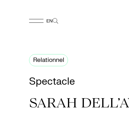
EN
EN
Accueil
Relationnel
Appuyez-
Spectacle
nous
SARAH DELL’A
Programmation