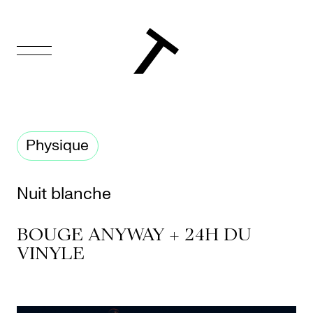
EN
Accueil
Physique
Appuyez-
nous
Nuit blanche
Programmation
BOUGE ANYWAY + 24H DU
Billetterie
VINYLE
Médiation
culturelle