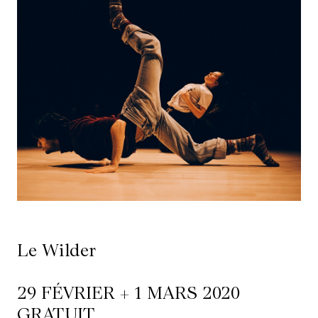
Ressources
À
propos
Le
Wilder
/
Location
de
salles
Le Wilder
Contactez-
29 FÉVRIER + 1 MARS 2020
nous
GRATUIT