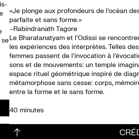
is-
«Je plonge aux profondeurs de l’océan des 
e
parfaite et sans forme.»
–Rabindranath Tagore
e
Le Bharatanatyam et l’Odissi se rencontre
 se
les expériences des interprètes. Telles de
femmes passent de l’invocation à l’évocati
sons et de mouvements: un temple imagina
espace rituel géométrique inspiré de diag
métamorphose sans cesse: corps, mémoire,
entre la forme et le sans forme.
40 minutes
CRÉ