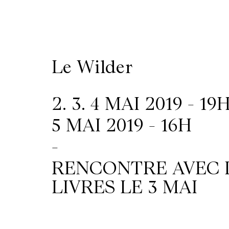
/
Location
Le Wilder
de
salles
2. 3. 4 MAI 2019 - 19
5 MAI 2019 - 16H
Contactez-
-
nous
RENCONTRE AVEC L
LIVRES LE 3 MAI