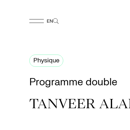
EN
EN
Accueil
Physique
Appuyez-
Programme double
nous
TANVEER ALAM
Programmation