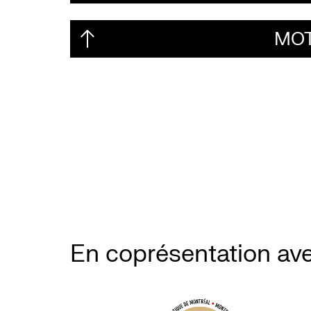
MOT
En coprésentation av