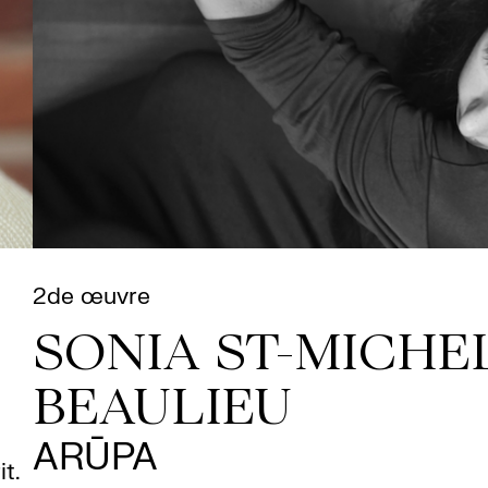
2de œuvre
SONIA ST-MICHEL
BEAULIEU
ARŪPA
t.