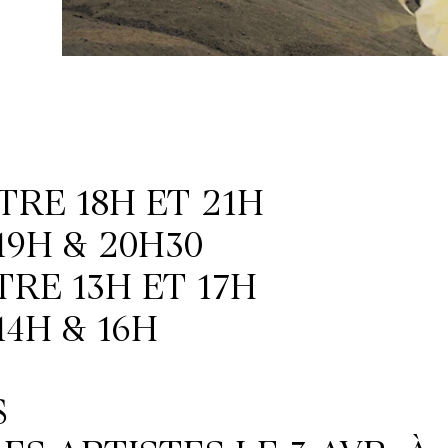
NTRE 18H ET 21H
9H & 20H30
NTRE 13H ET 17H
4H & 16H
$