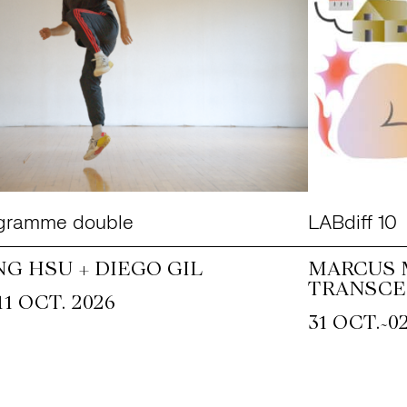
gramme double
LABdiff 10
NG HSU + DIEGO GIL
MARCUS 
TRANSCE
11 OCT. 2026
~
31 OCT.
0