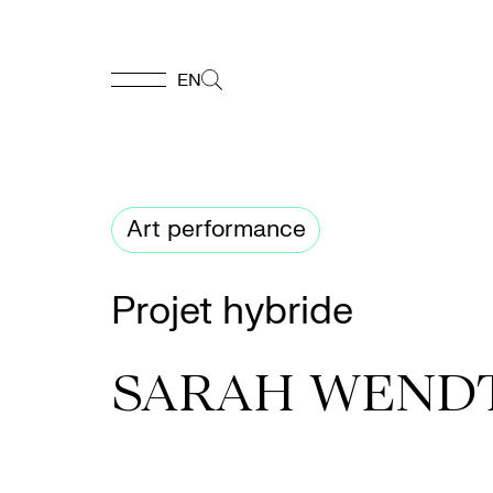
EN
EN
Accueil
Art performance
Appuyez-
Projet hybride
nous
SARAH WENDT
Programmation