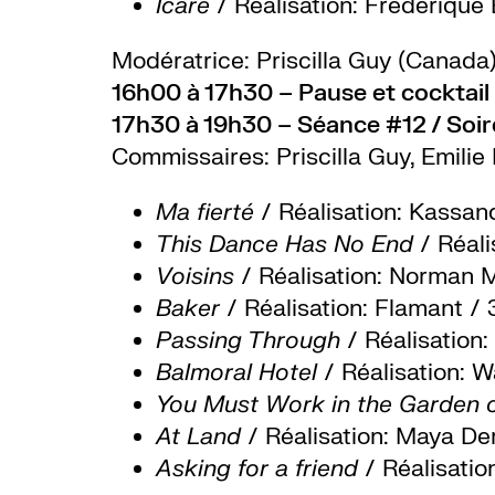
Icare
/ Réalisation: Frédérique
Modératrice:
Priscilla Guy (Canada
16h00 à 17h30 – Pause et cocktail
17h30 à 19h30 – Séance #12 / Soir
Commissaires: Priscilla Guy, Emili
Ma fierté
/ Réalisation: Kassan
This Dance Has No End
/ Réali
Voisins
/ Réalisation: Norman 
Baker
/ Réalisation: Flamant /
Passing Through
/ Réalisation
Balmoral Hotel
/ Réalisation: 
You Must Work in the Garden 
At Land
/ Réalisation: Maya Der
Asking for a friend
/ Réalisati