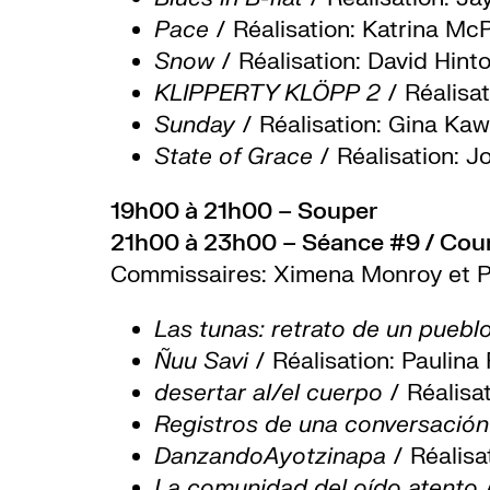
Pace
/ Réalisation: Katrina Mc
Snow
/ Réalisation: David Hin
KLIPPERTY KLÖPP 2
/ Réalisa
Sunday
/ Réalisation: Gina Ka
State of Grace
/ Réalisation: 
19h00 à 21h00 – Souper
21h00 à 23h00 – Séance #9 / Cou
Commissaires: Ximena Monroy et Pa
Las tunas: retrato de un puebl
Ñuu Savi
/ Réalisation: Paulin
desertar al/el cuerpo
/ Réalisa
Registros de una conversació
DanzandoAyotzinapa
/ Réalisat
La comunidad del oído atento
/