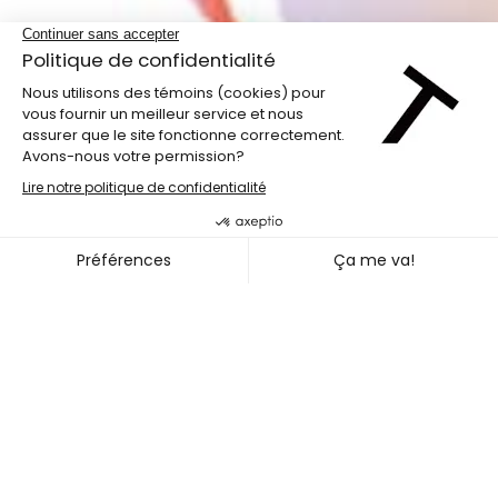
LABdiff 10
MARCUS MERASTY + NOEL TR
~
31 OCT.
02 NOV. 2026