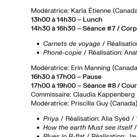
Modératrice: Karla Étienne
(Canada
13h00 à 14h30 – Lunch
14h30 à 16h30 – Séance #7 / Corp
Carnets de voyage
/ Réalisati
Phoné-copie
/ Réalisation: Ana
Modératrice:
Erin Manning (Canad
16h30 à 17h00 – Pause
17h00 à 19h00 – Séance #8 / Cou
Commissaire: Claudia Kappenberg
Modératrice:
Priscilla Guy (Canada
Priya
/ Réalisation: Alia Syed 
How the earth Must see itself
/
Blues in B-flat
/ Réalisation: J