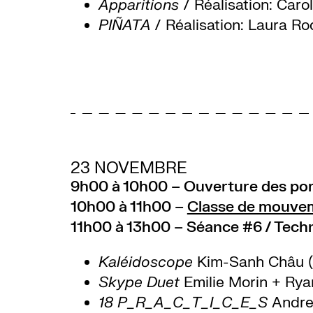
Apparitions
/ Réalisation: Caro
PIÑATA
/ Réalisation: Laura Ro
23 NOVEMBRE
9h00 à 10h00 – Ouverture des por
10h00 à 11h00 –
Classe de mouv
11h00 à 13h00 – Séance #6 / Tech
Kaléidoscope
Kim-Sanh Châu 
Skype Duet
Emilie Morin + Rya
18
P_R_A_C_T_I_C_E_S
A
ndre