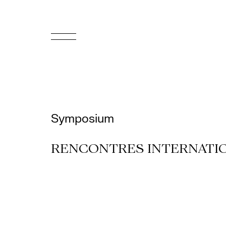
EN
Accueil
Appuyez-
Symposium
nous
RENCONTRES INTERNATI
Programmation
Billetterie
Médiation
culturelle