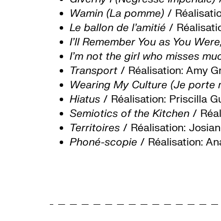
Wamin (La pomme)
/ Réalisati
Le ballon de l’amitié
/ Réalisat
I’ll Remember You as You Were
I’m not the girl who misses m
Transport
/ Réalisation: Amy Gr
Wearing My Culture
(Je porte 
Hiatus
/ Réalisation: Priscilla
Semiotics of the Kitchen
/ Réal
Territoires
/ Réalisation: Josia
Phoné-scopie
/ Réalisation: An