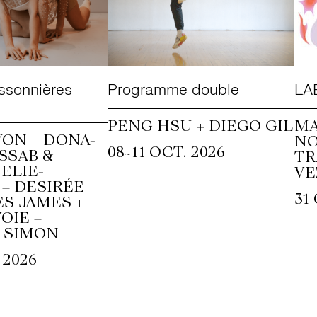
ssonnières
Programme double
LAB
PENG HSU + DIEGO GIL
MA
ON + DONA-
N
~
08
11 OCT. 2026
SSAB &
T
ELIE-
VE
+ DESIRÉE
31
S JAMES +
OIE +
 SIMON
 2026