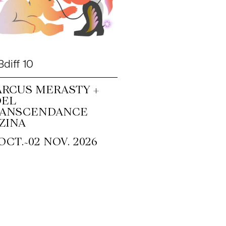
diff 10
RCUS MERASTY +
OEL
RANSCENDANCE
ZINA
~
 OCT.
02 NOV. 2026