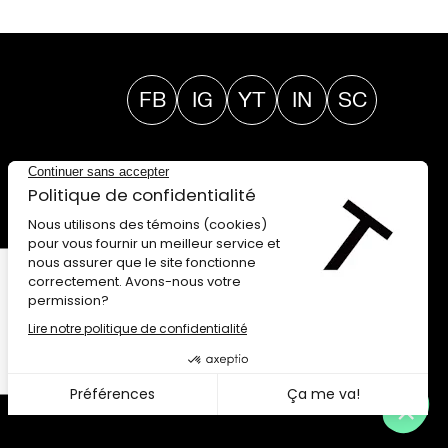
FB
IG
YT
IN
SC