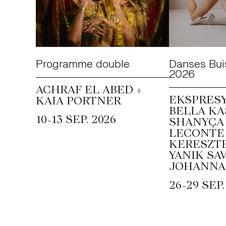
Programme double
Danses Bui
2026
ACHRAF EL ABED +
EKSPRESY
KAIA PORTNER
BELLA KA
~
10
13 SEP. 2026
SHANYÇA 
LECONTE 
KERESZTE
YANIK SAV
JOHANNA
~
26
29 SEP.