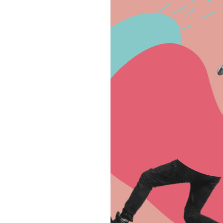
Billetterie
Médiation
culturelle
Ressources
À
propos
Le
Wilder