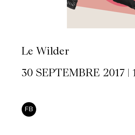
/
Location
de
Le Wilder
salles
30 SEPTEMBRE 2017 | 
Contactez-
nous
FB