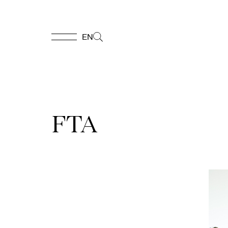
EN
EN
Accueil
FTA
Appuyez-
nous
Programmation