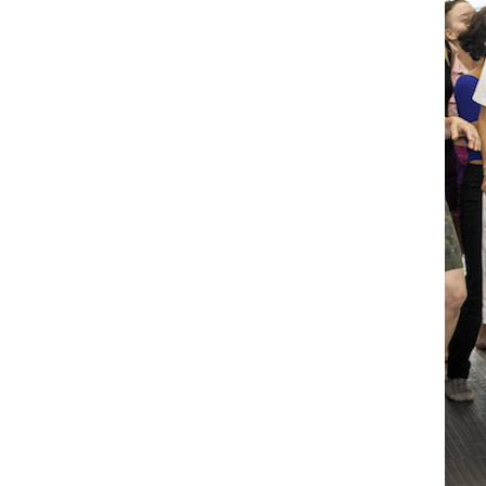
Billetterie
Médiation
culturelle
Ressources
À
propos
Le
Wilder