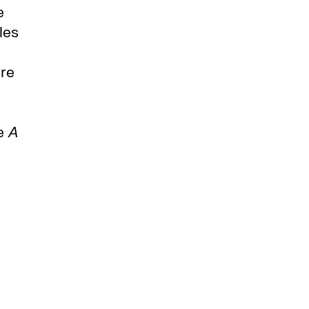
e
les
bre
de
A