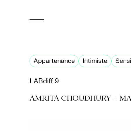
EN
Accueil
Appartenance
Intimiste
Sensi
Appuyez-
nous
LABdiff 9
Programmation
AMRITA CHOUDHURY + MA
Billetterie
Médiation
culturelle