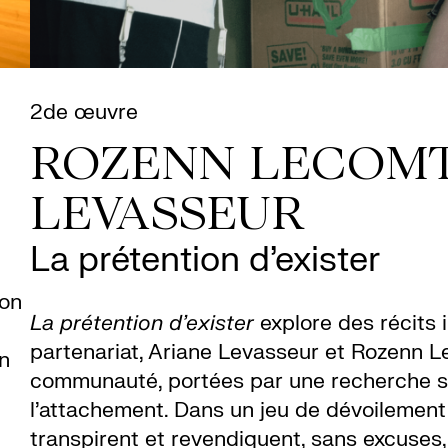
2de œuvre
ROZENN LECOMT
LEVASSEUR
La prétention d’exister
ion
La prétention d’exister
explore des récits i
partenariat, Ariane Levasseur et Rozenn L
n
communauté, portées par une recherche sur 
l’attachement. Dans un jeu de dévoilement 
transpirent et revendiquent, sans excuses,