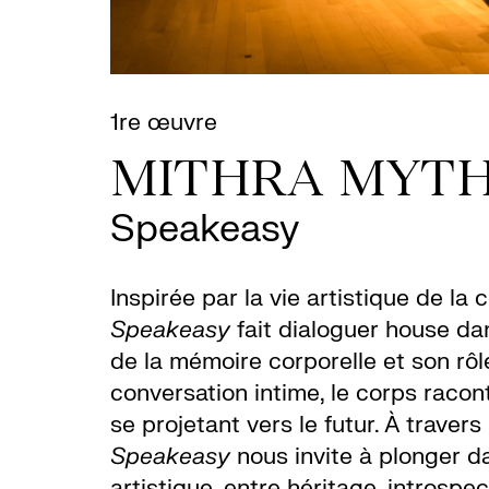
1re œuvre
MITHRA MYTH
Speakeasy
Inspirée par la vie artistique de 
Speakeasy
fait dialoguer house
da
de la mémoire corporelle et son rôl
conversation intime, le corps racon
se projetant vers le futur. À traver
Speakeasy
nous invite à plonger da
artistique, entre héritage, introspe