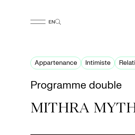
EN
EN
Accueil
Appartenance
Intimiste
Relat
Appuyez-
Programme double
nous
MITHRA MYTH
Programmation