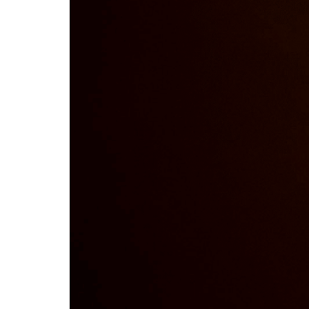
Billetterie
Médiation
culturelle
Ressources
À
propos
Le
Wilder