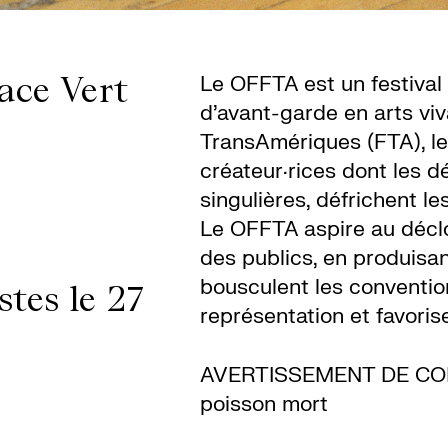
Le OFFTA est un festival
ace Vert
d’avant-garde en arts vi
TransAmériques (FTA), l
créateur·rices dont les 
singulières, défrichent l
Le OFFTA aspire au décl
des publics, en produisa
bousculent les conventio
stes le 27
représentation et favoris
AVERTISSEMENT DE CONT
poisson mort