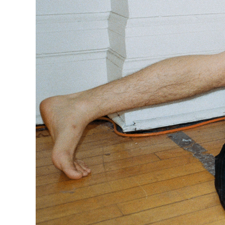
Billetterie
Médiation
culturelle
Ressources
À
propos
Le
Wilder