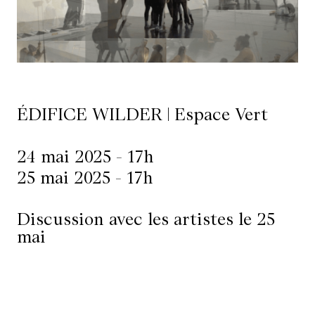
Ressources
À
propos
ÉDIFICE WILDER | Espace Vert
Le
Wilder
24 mai 2025 - 17h
/
25 mai 2025 - 17h
Location
de
Discussion avec les artistes le 25
salles
mai
Contactez-
nous