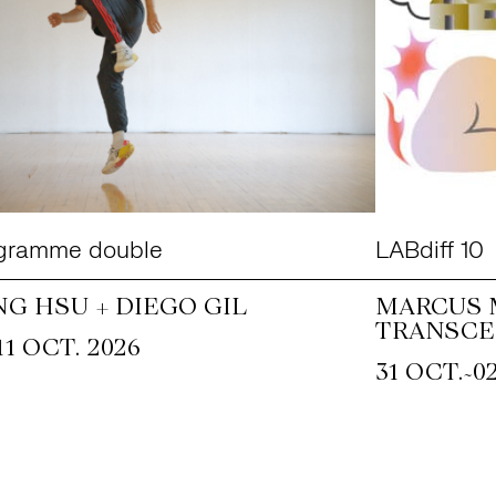
gramme double
LABdiff 10
NG HSU + DIEGO GIL
MARCUS 
TRANSCE
11 OCT. 2026
~
31 OCT.
0