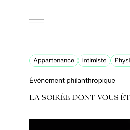
EN
Accueil
Appartenance
Intimiste
Phys
Appuyez-
nous
Événement philanthropique
Programmation
LA SOIRÉE DONT VOUS ÊT
Billetterie
Médiation
culturelle