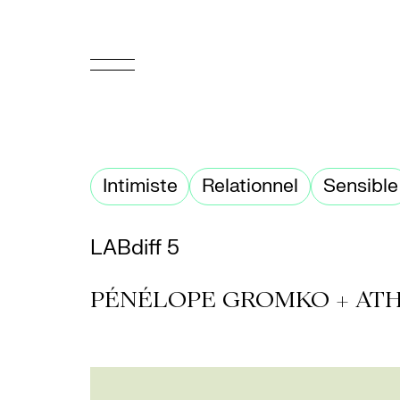
EN
Accueil
Intimiste
Relationnel
Sensible
Appuyez-
nous
LABdiff 5
Programmation
PÉNÉLOPE GROMKO + ATH
Billetterie
Médiation
culturelle