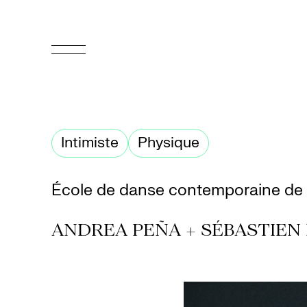
EN
Accueil
Intimiste
Physique
Appuyez-
nous
École de danse contemporaine de
Programmation
ANDREA PEÑA + SÉBASTIEN
Billetterie
Médiation
culturelle