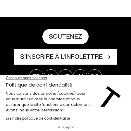
LETTERIE
SOUTENEZ
OLETTRE
UTENEZ
S’INSCRIRE À L’INFOLETTRE
FB
IG
YT
IN
SC