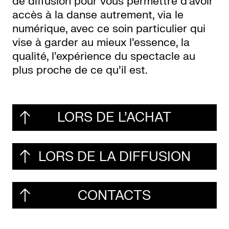
de diffusion pour vous permettre d’avoir
accès à la danse autrement, via le
Ressources
numérique, avec ce soin particulier qui
vise à garder au mieux l’essence, la
À
qualité, l’expérience du spectacle au
propos
plus proche de ce qu’il est.
Le
Wilder
LORS DE L'ACHAT
/
Location
LORS DE LA DIFFUSION
de
salles
CONTACTS
Contactez-
nous