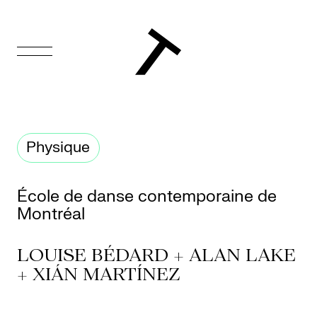
EN
Accueil
Physique
Appuyez-
nous
École de danse contemporaine de
Montréal
Programmation
Billetterie
LOUISE BÉDARD + ALAN LAKE
+ XIÁN MARTÍNEZ
Médiation
culturelle