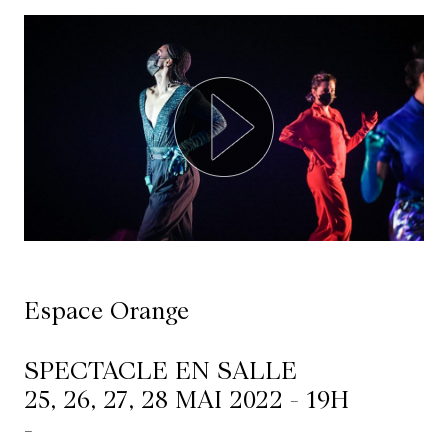
Ressources
À
propos
Le
Wilder
/
Location
de
Espace Orange
salles
SPECTACLE EN SALLE
Contactez-
25, 26, 27, 28 MAI 2022 - 19H
nous
-