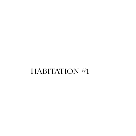
EN
Accueil
Appuyez-
HABITATION #1
nous
Programmation
Billetterie
Médiation
culturelle