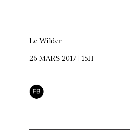
LETTERIE
OLETTRE
Le Wilder
UTENEZ
26 MARS 2017 | 15H
FB