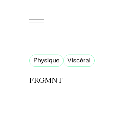
EN
Accueil
Physique
Viscéral
Appuyez-
nous
FRGMNT
Programmation
Billetterie
Médiation
culturelle