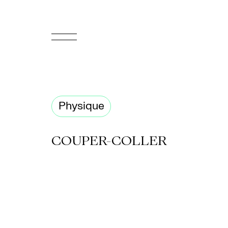
EN
Accueil
Physique
Appuyez-
nous
COUPER-COLLER
Programmation
Billetterie
Médiation
culturelle