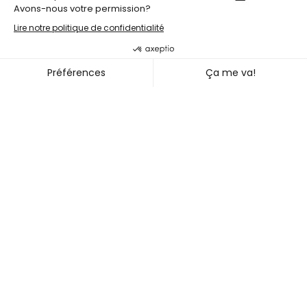
LABdiff 10
MARCUS MERASTY + NOEL TR
~
31 OCT.
02 NOV. 2026