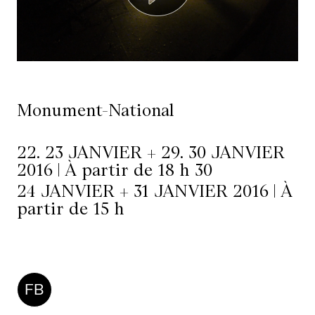
Ressources
À
propos
Monument-National
Le
Wilder
22. 23 JANVIER + 29. 30 JANVIER
/
2016 | À partir de 18 h 30
Location
24 JANVIER + 31 JANVIER 2016 | À
partir de 15 h
de
salles
Contactez-
FB
nous