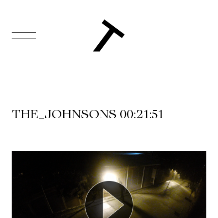
EN
Accueil
Appuyez-
THE_JOHNSONS 00:21:51
nous
Programmation
Billetterie
Médiation
culturelle