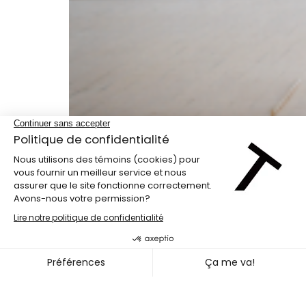
Programme double
PENG HSU + DIEGO GIL
~
08
11 OCT. 2026