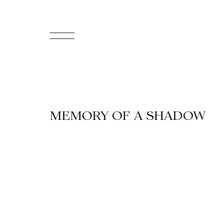
EN
Accueil
Appuyez-
MEMORY OF A SHADOW
nous
Programmation
Billetterie
Médiation
culturelle