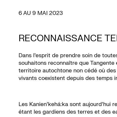
Billetterie
6 AU 9 MAI 2023
Médiation
culturelle
RECONNAISSANCE TE
Ressources
Dans l’esprit de prendre soin de toute
souhaitons reconnaître que Tangente e
À
territoire autochtone non cédé où des 
vivants coexistent depuis des temps 
propos
Le
Les Kanien’kehá:ka sont aujourd’hui
étant les gardiens des terres et des ea
Wilder