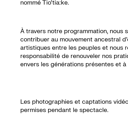
nommé Tio’tia:ke.
/
Location
À travers notre programmation, nous 
de
contribuer au mouvement ancestral d
artistiques entre les peuples et nous 
salles
responsabilité de renouveler nos prat
envers les générations présentes et à 
Contactez-
nous
Les photographies et captations vidé
permises pendant le spectacle.