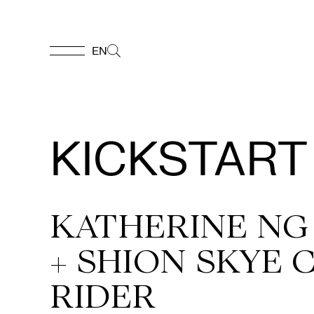
EN
EN
Accueil
KICKSTART
Appuyez-
nous
KATHERINE NG 
+ SHION SKYE 
Programmation
RIDER