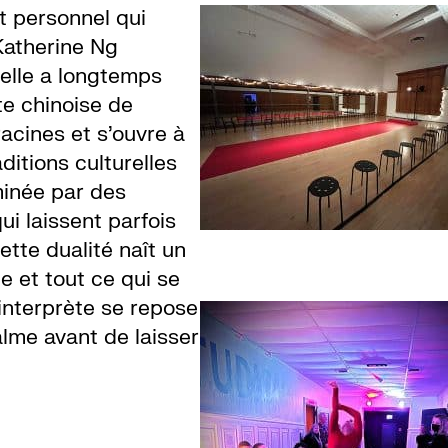
t personnel qui
Katherine Ng
’elle a longtemps
te chinoise de
acines et s’ouvre à
aditions culturelles
minée par des
i laissent parfois
cette dualité naît un
me et tout ce qui se
’interprète se repose
lme avant de laisser