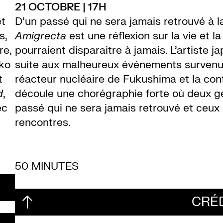
21 OCTOBRE | 17H
êt
D’un passé qui ne sera jamais retrouvé à la
s,
Amigrecta
est une réflexion sur la vie et 
re,
pourraient disparaitre à jamais. L’artiste 
iko
suite aux malheureux événements survenus
t
réacteur nucléaire de Fukushima et la cont
d
,
découle une chorégraphie forte où deux ge
ec
passé qui ne sera jamais retrouvé et ceux q
rencontres.
50 MINUTES
CRÉ