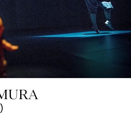
AMURA
)