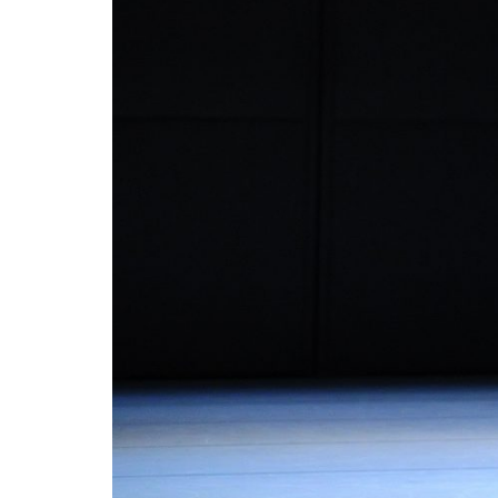
/
Location
de
salles
Contactez-
nous