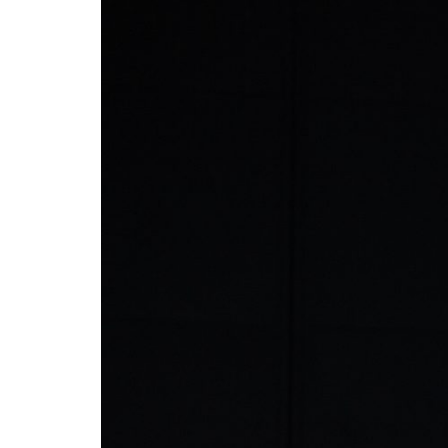
Billetterie
Médiation
culturelle
Ressources
À
propos
Le
Wilder