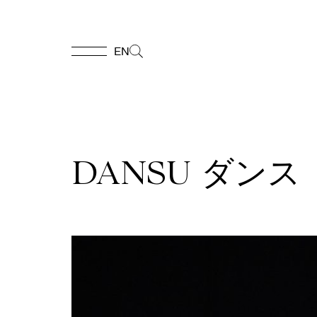
EN
EN
Accueil
DANSU ダンス
Appuyez-
nous
Programmation