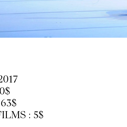
2017
0$
63$
LMS : 5$